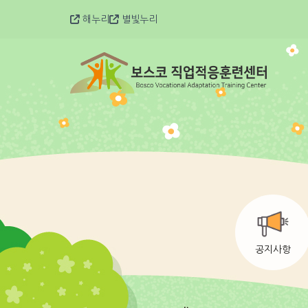
해누리
별빛누리
공지사항