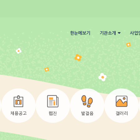
한눈에보기
기관소개
사업
채용공고
웹진
발걸음
갤러리