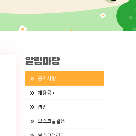
알림마당
공지사항
채용공고
웹진
보스코발걸음
보스코갤러리