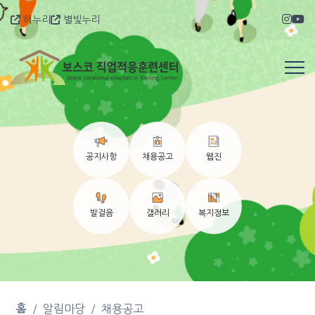
해누리
별빛누리
공지사항
채용공고
웹진
발걸음
갤러리
복지정보
홈
알림마당
채용공고