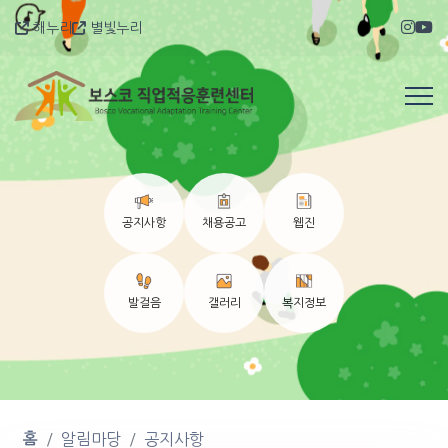
해누리
별빛누리
공지사항
채용공고
웹진
발걸음
갤러리
복지정보
홈
알림마당
공지사항