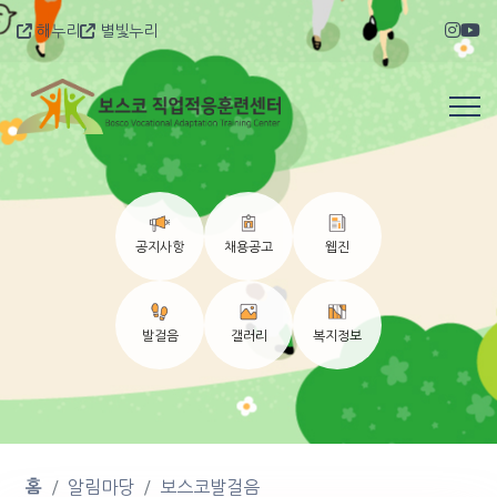
해누리
별빛누리
공지사항
채용공고
웹진
발걸음
갤러리
복지정보
홈
알림마당
보스코발걸음